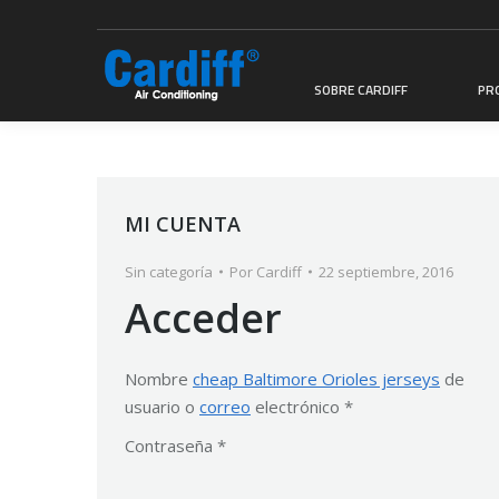
SOBRE CARDIFF
PR
MI CUENTA
Sin categoría
Por
Cardiff
22 septiembre, 2016
Acceder
Nombre
cheap Baltimore Orioles jerseys
de
usuario o
correo
electrónico
*
Contraseña
*