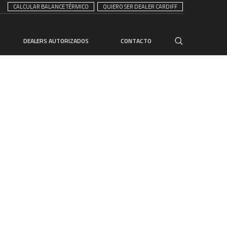
CALCULAR BALANCE TÉRMICO
QUIERO SER DEALER CARDIFF
DEALERS AUTORIZADOS
CONTACTO